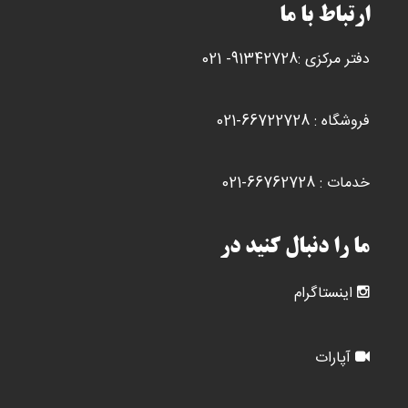
ارتباط با ما
دفتر مرکزی :91342728- 021
فروشگاه : 66722728-021
خدمات : 66762728-021
ما را دنبال کنید در
اینستاگرام
آپارات