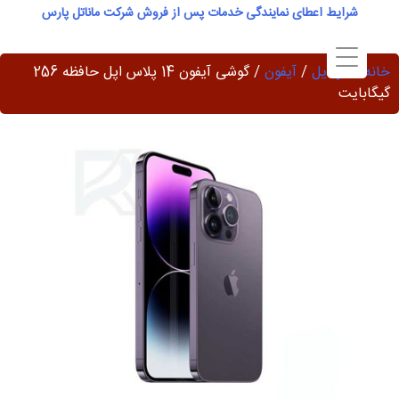
Ski
شرایط اعطای نمایندگی خدمات پس از فروش شرکت ماناتل پارس
t
conten
خانه
/
موبایل
/
آیفون
/ گوشی آیفون 14 پلاس اپل حافظه 256
گیگابایت