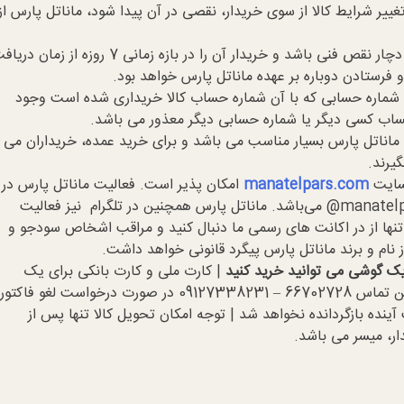
ا تغییر شرایط کالا از سوی خریدار، نقصی در آن پیدا شود، ماناتل پارس از
اگر كالای خریداری شده بدون گارانتی دچار نقص فنی باشد و خریدار آن را در بازه زمانی 7 روزه از زمان
و فرستادن دوباره بر عهده ماناتل پارس خواهد بود.
ه شماره حسابی که با آن شماره حساب کالا خریداری شده است وجود
 حساب کسی دیگر یا شماره حسابی دیگر معذور می باشد.
ناتل پارس بسیار مناسب می باشد و برای خرید عمده، خریداران می
یرند.
بسایت
manatelpars.com
امکان پذیر است. فعالیت ماناتل پارس در
اینستاگرام تنها در اکانت manatelpars.office@ می‌باشد. ماناتل پارس همچنین در تلگرام نیز فعالیت
 تنها از در اکانت های رسمی ما دنبال کنید و مراقب اشخاص سودجو و
از نام و برند ماناتل پارس پیگرد قانونی خواهد داشت.
 یک گوشی می توانید خرید کنید
| کارت ملی و کارت بانکی برای یک
شخص باشد | ثبت در سامانه افق تلفن تماس 66702728 – 09127338231 در صورت درخواست لغو فاکتور
سال مبلغ زودتر از 48 ساعت آینده بازگردانده نخواهد شد | توجه امکان تحویل کالا تنها پس از
ر، میسر می باشد.