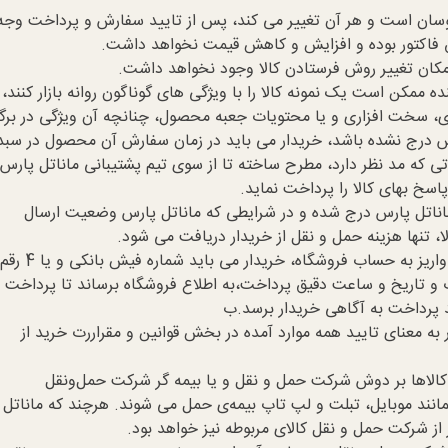
ر نوسان است و هر آن تغییر می کند، پس از تایید سفارش و پرداخت وجه
 فاکتور بوده و افزایش و کاهش قیمت نخواهد داشت.
مکان تغییر روش فرستادن کالا وجود نخواهد داشت.
ده ممکن است یک نمونه کالا را با ویژگی های گوناگون روانه بازار کنند،
ری، سخت افزاری و یا محتویات جعبه محصول، چنانچه آن ویژگی در برگ
س درج نشده باشد، خریدار می باید در زمان سفارش آن محصول در سبد
 که مد نظر دارد، مطرح ساخته تا از سوی تیم پشتیبانی ماناتل پارس
خ بهای کالا را پرداخت نماید.
ماناتل پارس درج شده و در شرایطی که ماناتل پارس وضعیت ارسال
لا، تنها هزینه حمل و نقل از خریدار دریافت می شود.
در صورت پرداخت با كارت بانکی و یا واریز به حساب فروشگاه، خریدار می باید شماره فیش بانكی و یا 4 رقم
ب و تاریخ و ساعت دقیق پرداخت،به اطلاع فروشگاه برساند تا پرداخت ا
 پرداخت به آگاهی خریدار برسد.ب
 به معنای تایید همه موارد آمده در بخش قوانین و مقراررت خرید از
الاها بر دوش شرکت حمل ‌و ‌نقل و یا بیمه‌ گر شركت حمل‌و‌نقل
انند موبایل، تبلت و لپ تاپ بیمه‌ی حمل می شوند. هرچند که ماناتل
از شرکت حمل و نقل کالای مربوطه نیز خواهد بود.