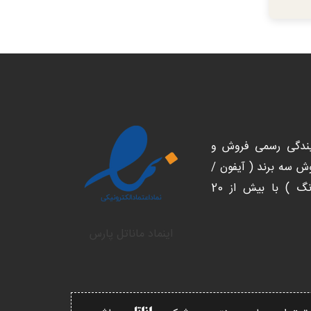
یندگی رسمی فروش و
 سه برند ( آیفون /
شیائومی/ سامسونگ ) با بیش از 20
اینماد ماناتل پارس