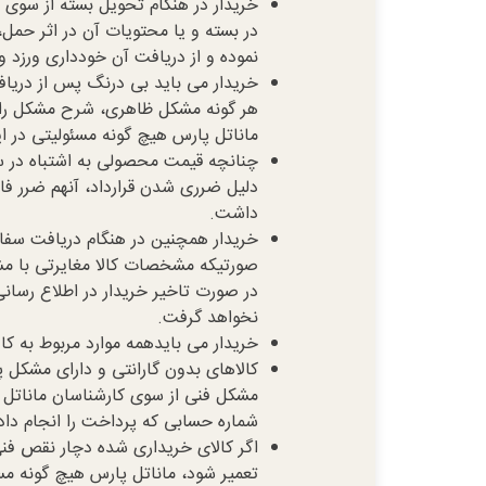
خریدار در هنگام تحویل بسته از سوی
در بسته و یا محتویات آن در اثر حم
نموده و از دریافت آن خودداری ورزد و
خریدار می باید بی درنگ پس از دریاف
هر گونه مشکل ظاهری، شرح مشکل را ب
ماناتل پارس هیچ گونه مسئولیتی در ا
چنانچه قیمت محصولی به اشتباه در سا
دلیل ضرری شدن قرارداد، آنهم ضرر فا
داشت.
خریدار همچنین در هنگام دریافت سفار
صورتیکه مشخصات کالا مغایرتی با مش
در صورت تاخیر خریدار در اطلاع رسان
نخواهد گرفت.
خریدار می بایدهمه موارد مربوط به کال
کالاهای بدون گارانتی و دارای مشکل پ
مشکل فنی از سوی کارشناسان ماناتل پ
شماره حسابی که پرداخت را انجام داده
اگر كالای خریداری شده دچار نقص فنی 
تعمیر شود، ماناتل پارس هیچ گونه مسئ