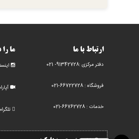
ارتباط با ما
ما را 
دفتر مرکزی :91342728- 021
اینست
فروشگاه : 66722728-021
آپارا
خدمات : 66762728-021
تلگرام