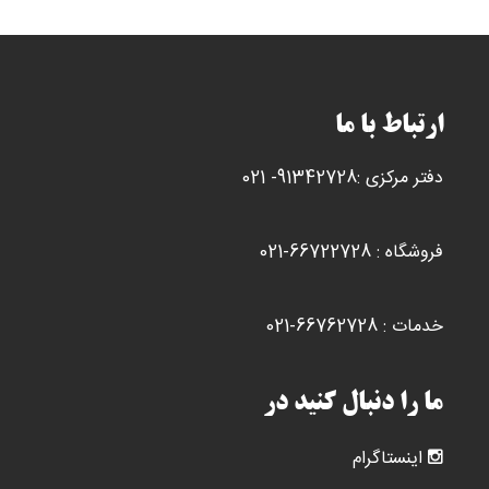
ارتباط با ما
دفتر مرکزی :91342728- 021
فروشگاه : 66722728-021
خدمات : 66762728-021
ما را دنبال کنید در
اینستاگرام