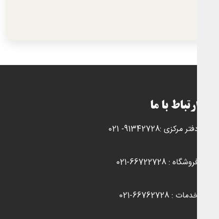
رتباط با ما
فتر مرکزی :91342728- 021
روشگاه : 66722728-021
دمات : 66762728-021