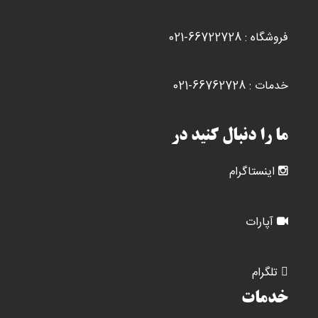
فروشگاه : 66722728-021
خدمات : 66762728-021
ما را دنبال کنید در
اینستاگرام
آپارات
تلگرام
خدمات