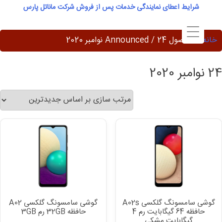
Ski
شرایط اعطای نمایندگی خدمات پس از فروش شرکت ماناتل پارس
t
conten
خانه
/ محصول Announced / 24 نوامبر 2020
24 نوامبر 2020
گوشی سامسونگ گلکسی A02s
گوشی سامسونگ گلکسی A02
حافظه 64 گیگابایت رم 4
حافظه 32GB رم 3GB
گیگابایت مشکی