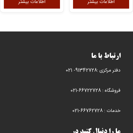
اطلاعات بیشتر
اطلاعات بیشتر
ارتباط با ما
دفتر مرکزی :91342728- 021
فروشگاه : 66722728-021
خدمات : 66762728-021
ما را دنبال کنید در