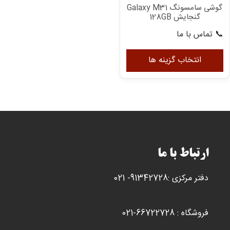
گوشی سامسونگ Galaxy M31
گنجایش 128GB
📞 تماس با ما
این
محصول
انتخاب گزینه ها
دارای
انواع
مختلفی
می
باشد.
گزینه
ها
ارتباط با ما
ممکن
است
دفتر مرکزی :91342728- 021
در
صفحه
محصول
فروشگاه : 66722728-021
انتخاب