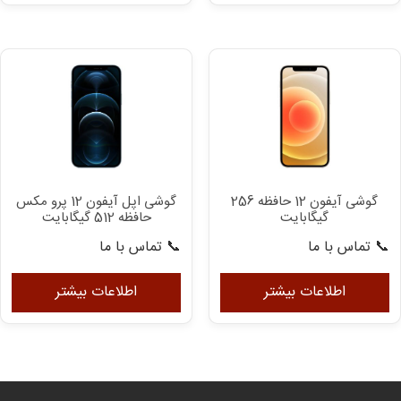
انواع
انو
مختلفی
مخ
می
می
باشد.
با
گزینه
گزی
ها
ها
ممکن
مم
است
اس
در
در
گوشی آیفون 12 حافظه 256
گوشی اپل آیفون 12 پرو مکس
صفحه
صف
گیگابایت
حافظه 512 گیگابایت
محصول
مح
📞 تماس با ما
📞 تماس با ما
انتخاب
ان
شوند
شو
اطلاعات بیشتر
اطلاعات بیشتر