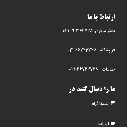
ارتباط با ما
دفتر مرکزی :91342728- 021
فروشگاه : 66722728-021
خدمات : 66762728-021
ما را دنبال کنید در
اینستاگرام
آپارات