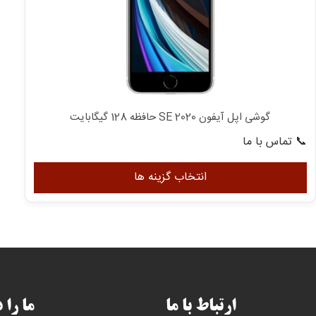
گوشی اپل آیفون SE 2020 حافظه 128 گیگابایت
📞 تماس با ما
این
محصول
انتخاب گزینه ها
دارای
انواع
مختلفی
می
باشد.
گزینه
ها
ارتباط با ما
ما را 
ممکن