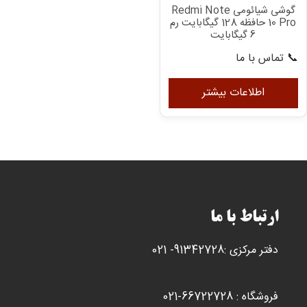
گوشی شیائومی Redmi Note
10 Pro حافظه 128 گیگابایت رم
6 گیگابایت
📞 تماس با ما
اطلاعات بیشتر
ارتباط با ما
دفتر مرکزی :91342728- 021
فروشگاه : 66722728-021