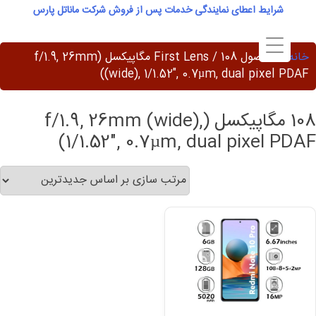
Ski
شرایط اعطای نمایندگی خدمات پس از فروش شرکت ماناتل پارس
t
conten
خانه
/ محصول First Lens / 108 مگاپیکسل (f/1.9, 26mm
(wide), 1/1.52", 0.7µm, dual pixel PDAF)
108 مگاپیکسل (f/1.9, 26mm (wide),
1/1.52", 0.7µm, dual pixel PDAF)