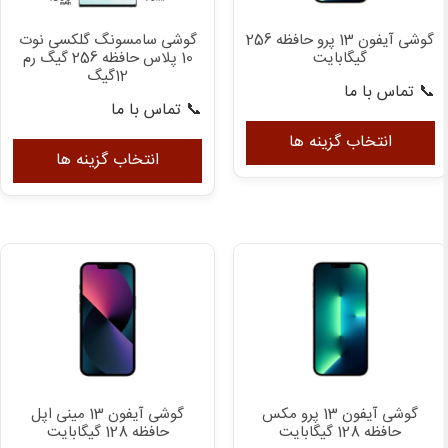
در
گوشی آیفون 13 پرو حافظه 256
گوشی سامسونگ گلکسی نوت
صف
گیگابایت
10 پلاس حافظه 256 گیگ رم
مح
12گیگ
📞 تماس با ما
انت
📞 تماس با ما
این
شون
این
محصول
انتخاب گزینه ها
مح
انتخاب گزینه ها
دارای
دار
انواع
انوا
مختلفی
مخت
می
می
باشد.
باش
گزینه
گزی
ها
ها
ممکن
ممک
است
اس
در
در
صفحه
گوشی آیفون 13 پرو مکس
گوشی آیفون 13 مینی اپل
صف
محصول
حافظه 128 گیگابایت
حافظه 128 گیگابایت
مح