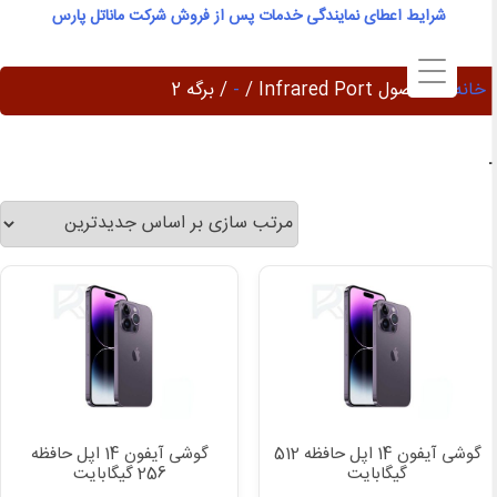
Ski
شرایط اعطای نمایندگی خدمات پس از فروش شرکت ماناتل پارس
t
conten
خانه
/ محصول Infrared Port /
-
/ برگه 2
گوشی آیفون 14 اپل حافظه 512
گوشی آیفون 14 اپل حافظه
گیگابایت
256 گیگابایت