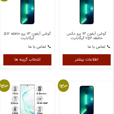
گوشی آیفون 13 پرو مکس
گوشی آیفون 13 پرو حافظه 512
حافظه 256 گیگابایت
گیگابایت
📞 تماس با ما
📞 تماس با ما
این
مح
اطلاعات بیشتر
انتخاب گزینه ها
دار
انوا
مخت
می
حراج!
حراج!
باش
گزی
ها
ممک
اس