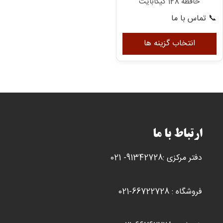
حافظه 128 گیگابایت
📞 تماس با ما
این
محصول
انتخاب گزینه ها
دارای
انواع
مختلفی
می
باشد.
گزینه
ها
ارتباط با ما
ممکن
است
دفتر مرکزی :91342728- 021
در
صفحه
محصول
فروشگاه : 66722728-021
انتخاب
شوند