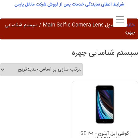
Ski
شرایط اعطای نمایندگی خدمات پس از فروش شرکت ماناتل پارس
t
conten
خانه
/ محصول Main Selfie Camera Lens / سیستم شناسایی
چهره
سیستم شناسایی چهره
گوشی اپل آیفون SE 2020