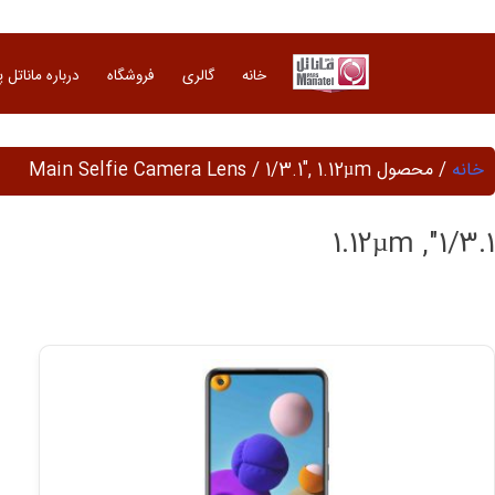
Ski
t
conten
خانه
گالری
فروشگاه
درباره ماناتل 
خانه
/ محصول Main Selfie Camera Lens / 1/3.1", 1.12µm
1/3.1", 1.12µm