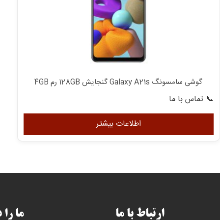
گوشی سامسونگ Galaxy A21s گنجایش 128GB رم 4GB
📞 تماس با ما
اطلاعات بیشتر
ارتباط با ما
ما را 