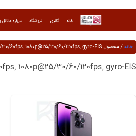
Ski
t
conten
خانه
گالری
فروشگاه
درباره ماناتل 
خانه
/ محصول Main Video Camera / 4K@24/25/30/60fps, 1080p@25/30/60/120fps, gyro-EIS
ps, 1080p@25/30/60/120fps, gyro-EIS