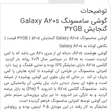
دد
توضیحات
گوشی سامسونگ Galaxy A20s
گنجایش 32GB
گوشی سامسونگ Galaxy A20s گنجایش 32GB | a20s قیمت |
نگاهی کوتاه به Galaxy A20s
گوشی هوشمند A20s، دنباله ای از سری A20 می باشد که با کمی
آپدیت نسبت به A20s در سپتامبر سال 2019 روانه بار گردید.
گلکسی A20s دارای نمایشگر IPS بوده و نمایی قشنگ و زیبا دارد.
کمپانی سامسونگ در طراحی آن کوشیده تا کناره هایش را کمی
باریک تر کند. در حالی که پنل جلوی این گوشی پوشیده از شیشه
است و جلوه ای بسیار دیدنی دارد، پنل پشتی آن پلاستیکی می
باشد. سامسونگ گلکسی A20s با اندروید 9 (Pie) به بازار عرضه
گردید و به تازگی نیز اندروید 10 نیز برای بروزرسانی سیتم عامل
این گوشی توسط کمپانی سامسونگ فراهم گردیده است.
نمایشگر به کار رفته در این موبایل 6.5 اینچی بوده و رزولوشن