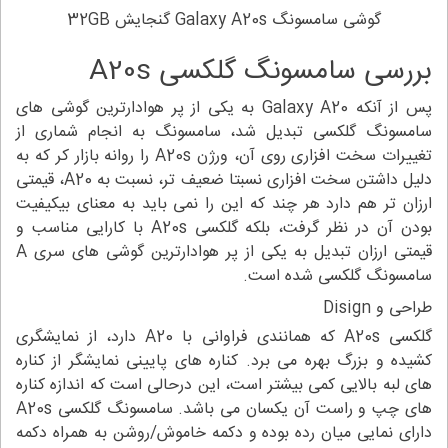
گوشی سامسونگ Galaxy A20s گنجایش 32GB
بررسی سامسونگ گلکسی A20s
پس از آنکه Galaxy A20 به یکی از پر هوادارترین گوشی های
سامسونگ گلکسی تبدیل شد، سامسونگ به انجام شماری از
تغییرات سخت افزاری روی آن، ورژن A20s را روانه بازار کر که به
دلیل داشتن سخت افزاری نسبتا ضعیف تر، نسبت به A20، قیمتی
ارزان تر هم دارد هر چند که این را نمی باید به معنای بیکیفیت
بودن آن در نظر گرفت، بلکه گلکسی A20s با کارایی مناسب و
قیمتی ارزان تبدیل به یکی از پر هوادارترین گوشی های سری A
سامسونگ گلکسی شده است.
طراحی و Disign
گلکسی A20s که همانندی فراوانی با A20 دارد، از نمایشگری
کشیده و بزرگ بهره می برد. کناره های پایینی نمایشگر از کناره
های لبه بالایی کمی بیشتر است، این درحالی است که اندازه کناره
های چپ و راست آن یکسان می باشد. سامسونگ گلکسی A20s
دارای نمایی میان رده بوده و دکمه خاموش/روشن به همراه دکمه