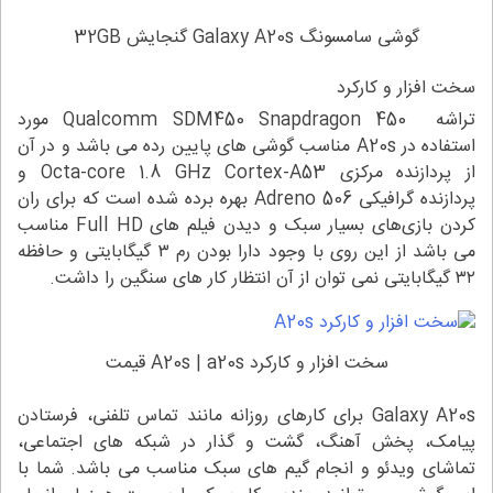
گوشی سامسونگ Galaxy A20s گنجایش 32GB
سخت افزار و کارکرد
تراشه Qualcomm SDM450 Snapdragon 450 مورد
استفاده در A20s مناسب گوشی های پایین رده می باشد و در آن
از پردازنده مرکزی Octa-core 1.8 GHz Cortex-A53 و
پردازنده گرافیکی Adreno 506 بهره برده شده است که برای ران
کردن بازی‌های بسیار سبک و دیدن فیلم های Full HD مناسب
می باشد از این روی با وجود دارا بودن رم ۳ گیگابایتی و حافظه
۳۲ گیگابایتی نمی توان از آن انتظار کار های سنگین را داشت.
سخت افزار و کارکرد A20s | a20s قیمت
Galaxy A20s برای کارهای روزانه مانند تماس تلفنی، فرستادن
پیامک، پخش آهنگ، گشت و گذار در شبکه های اجتماعی،
تماشای ویدئو و انجام گیم های سبک مناسب می باشد. شما با