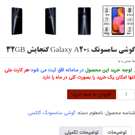
گوشی سامسونگ Galaxy A20s گنجایش 32GB
📞 تماس با ما
. توجه: خرید این محصول
در سامانه اقق ثبت می شود-
هر کارت ملی
تنها امکان یک خرید را بصورت کلی در ماه را دارد
وشی
افزودن به سبد خرید
امسونگ
Galax
شناسه محصول:
نامعلوم
دسته:
گوشی سامسونگ گلکسی
A20
نجایش
32G
توضیحات
توضیحات تکمیلی