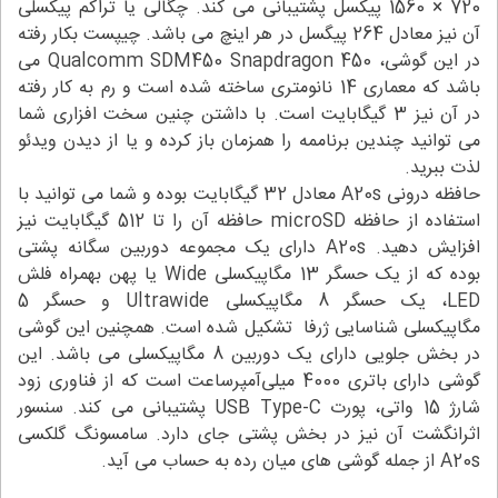
720 × 1560 پیکسل پشتیبانی می کند. چگالی یا تراکم پیکسلی
آن نیز معادل 264 پیگسل در هر اینچ می باشد. چیپست بکار رفته
در این گوشی، Qualcomm SDM450 Snapdragon 450 می
باشد که معماری 14 نانومتری ساخته شده است و رم به کار رفته
در آن نیز 3 گیگابایت است. با داشتن چنین سخت افزاری شما
می توانید چندین برناممه را همزمان باز کرده و یا از دیدن ویدئو
لذت ببرید.
حافظه درونی A20s معادل 32 گیگابایت بوده و شما می توانید با
استفاده از حافظه microSD حافظه آن را تا 512 گیگابایت نیز
افزایش دهید. A20s دارای یک مجموعه دوربین سگانه پشتی
بوده که از یک حسگر 13 مگاپیکسلی Wide یا پهن بهمراه فلش
LED، یک حسگر 8 مگاپیکسلی Ultrawide و حسگر 5
مگاپیکسلی شناسایی ژرفا تشکیل شده است. همچنین این گوشی
در بخش جلویی دارای یک دوربین 8 مگاپیکسلی می باشد. این
گوشی دارای باتری 4000 میلی‌آمپرساعت است که از فناوری زود
شارژ 15 واتی، پورت USB Type-C پشتیبانی می کند. سنسور
اثرانگشت آن نیز در بخش پشتی جای دارد. سامسونگ گلکسی
A20s از جمله گوشی های میان رده به حساب می آید.