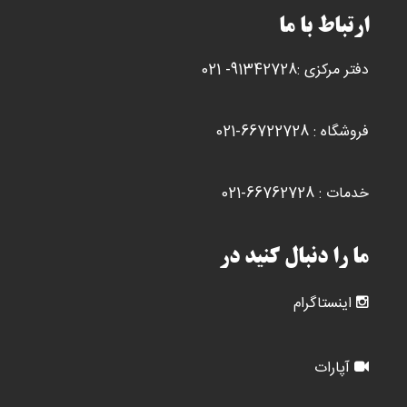
ها
ارتباط با ما
مم
اس
دفتر مرکزی :91342728- 021
در
صف
مح
فروشگاه : 66722728-021
ان
شو
خدمات : 66762728-021
ما را دنبال کنید در
اینستاگرام
آپارات