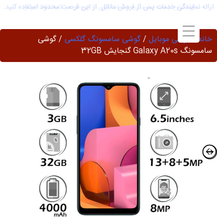
Ski
ارائه نمایندگی خدمات پس از فروش ماناتل. از این فرصت محدود استفاده کنید.
t
conten
خانه
/
گوشی موبایل
/
گوشی سامسونگ گلکسی
/ گوشی
سامسونگ Galaxy A20s گنجایش 32GB