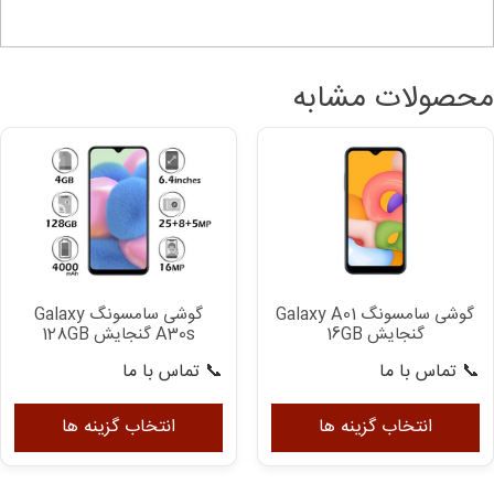
محصولات مشابه
گوشی سامسونگ Galaxy A01
گوشی سامسونگ Galaxy
گنجایش 16GB
A30s گنجایش 128GB
📞 تماس با ما
📞 تماس با ما
این
ای
محصول
مح
انتخاب گزینه ها
انتخاب گزینه ها
دارای
دار
انواع
انو