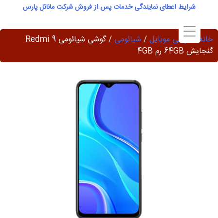
Ski
شرایط اعطای نمایندگی خدمات پس از فروش شرکت ماناتل پارس
t
conten
خانه
/
گوشی موبایل
/
شیائومی
/ گوشی شیائومی Redmi 9
گنجایش 64GB رم 4GB