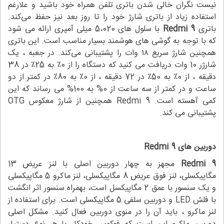
نیست نگران خالی شدن باتری تلفن همراه خود باشید و علارغم
استفاده زیاد از باتری شارژ خود را تا روز بعد نیز حفظ می‌کند.
باتری
Redmi 9
با سلول های 5،020 میلی آمپری ارائه می شود
که با توجه به گوشی های هوشمند بسیار مناسب است. این باتری
همچنین شارژ سریع ۱۸ وات را پشتیبانی می‌‌کند. در جعبه ، یک
شارژر 10 وات دریافت می کنید که دستگاه را از 0٪ به 25٪ در 38
دقیقه ، از 0٪ به 50٪ در 72 دقیقه ، از 0٪ به 80٪ در کمتر از دو
ساعت و در کمتر از سه ساعت از 0% به 100% می رساند که این
کمی آهسته است. Redmi 9 همچنین از شارژ معکوس OTG
پشتیبانی می کند.
دوربین های
Redmi 9
Redmi 9
مجهز به چهار دوربین اصلی با لنز عریض 13
مگاپیکسلی، لنز فوق عریض 8 مگاپیکسلی، لنز ماکرو 5 مگاپیکسلی
و یک سنسور با عمق 2 مگاپیکسل است، بهمراه سنسور اثر انگشت
با فلش LED و دوربین سلفی 5 مگاپیکسلی است. برای استفاده از
لنز ماکرو ، باید آن را در منوی دوربین فعال کنید. مشکل اصلی