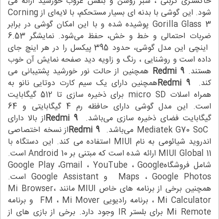
خاکستری کربنی ، سبز روشن و بنفش غروب خورشید ارائه می
شود. این گوشی با بدنه ای بسیار مستحکم، با لایه‌ای از Corning
Gorilla Glass 3 پوشیده ‌شده و با این امکان گوشی در برابر
ضربات احتمالی و خط و خش، حفظ می‌شود. نمایشگر 6.53
اینچی این مدل گوشی، حدود 395 پیکسل را در هر اینچ جای
داده است و روشنایی ، رنگ و زاویه دید صفحه نمایش آن خوب
هستند.
Redmi 9
همچنین از حالت نور خورشید پشتیبانی می
کند.
Redmi 9
همچنین دارای یک سیم کارت دوتایی نانو به
همراه اسلات micro SD برای ذخیره سازی تا 512 گیگابایت
است. این مدل گوشی دارای حافظه رم 4 گیگابایتی و 64
گیگابایت فضای ذخیره سازی می‌باشد.
Redmi 9
از بالا دارای
Mediatek G70 SoC می‌باشد.
Redmi 9
از نسخه اختصاصی
اندروید شیائومی به نام MIUI استفاده می کند. این دستگاه با
MIUI Global 11 ارائه شده است که مبتنی بر Android 10 است.
شامل فروشگاهGoogle Play ،Gmail ، YouTube ، Google
Maps ، Google Photos و Google Assistant است.
همچنین برخی از برنامه های خاص MIUI مانند Mi Browser،
Mi Calculator ، برنامه رادیویی FM ، Mi Mover و برنامه
Mi Remote برای بلستر IR وجود دارد. برخی از بازی های از