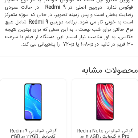
دوربین ماکرو این است که فوکوس خودکار یا هر نوع دستیار
فوکوس ندارد. دوربین اصلی در
Redmi 9
در حالت عمودی
رضایت بخش است و پس زمینه تصویر، در حالی که سوژه متمرکز
است به خوبی تار می شود. برنامه دوربین
Redmi 9
شامل هیچ
نوع حالتی برای شب نیست ، به این معنی که برای بهترین نتیجه
عکاسی، به نور مناسب نیاز است. این دستگاه از فیلم با سرعت
30 فریم در ثانیه در 1080p یا 720p را پشتیبانی می کند.
محصولات مشابه
گوشی شیائومی Redmi 9
گوشی شیائومی Redmi Note
گنجایش 32GB رم 3GB
8 Pro گنجایش 128GB رم