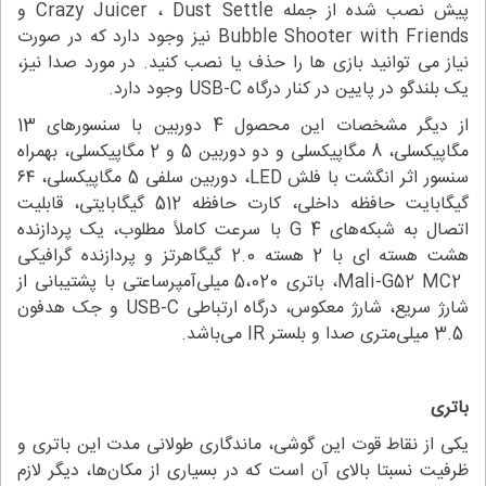
پیش نصب شده از جمله Crazy Juicer ، Dust Settle و
Bubble Shooter with Friends نیز وجود دارد که در صورت
نیاز می توانید بازی ها را حذف یا نصب کنید. در مورد صدا نیز،
یک بلندگو در پایین در کنار درگاه USB-C وجود دارد.
از دیگر مشخصات این محصول 4 دوربین با سنسورهای 13
مگاپیکسلی، 8 مگاپیکسلی و دو دوربین 5 و 2 مگاپیکسلی، بهمراه
سنسور اثر انگشت با فلش LED، دوربین سلفی 5 مگاپیکسلی، ۶۴
گیگابایت حافظه داخلی، کارت حافظه 512 گیگابایتی، قابلیت
اتصال به شبکه­‌های 4 G با سرعت کاملاً مطلوب، یک پردازنده
هشت هسته ای با 2 هسته 2.0 گیگاهرتز و پردازنده گرافیکی
Mali-G52 MC2، باتری 5،020 میلی‌آمپرساعتی با پشتیبانی از
شارژ سریع، شارژ معکوس، درگاه ارتباطی USB-C و جک هدفون
3.5 میلی‌متری صدا و بلستر IR می‌باشد.
باتری
یکی از نقاط قوت این گوشی، ماندگاری طولانی مدت این باتری و
ظرفیت نسبتا بالای آن است که در بسیاری از مکان‌ها، دیگر لازم