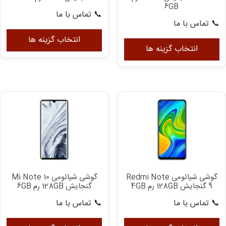
6GB
📞 تماس با ما
📞 تماس با ما
ای
این
مح
انتخاب گزینه ها
محصول
انتخاب گزینه ها
دار
دارای
انو
انواع
مخ
مختلفی
می
می
با
باشد.
گزی
گزینه
ها
ها
مم
ممکن
اس
است
در
در
صف
گوشی شیائومی Mi Note 10
گوشی شیائومی Redmi Note
صفحه
مح
گنجایش 128GB رم 6GB
9 گنجایش 128GB رم 4GB
محصول
ان
📞 تماس با ما
📞 تماس با ما
انتخاب
شو
ای
این
شوند