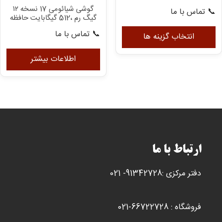
ان
شوند
گوشی شیائومی 17 نسخه ۱۲
📞 تماس با ما
شو
گیگ رم ،512 گیگابایت حافظه
این
📞 تماس با ما
محصول
انتخاب گزینه ها
دارای
انواع
اطلاعات بیشتر
مختلفی
می
باشد.
گزینه
ها
ممکن
است
ارتباط با ما
در
صفحه
دفتر مرکزی :91342728- 021
محصول
انتخاب
شوند
فروشگاه : 66722728-021