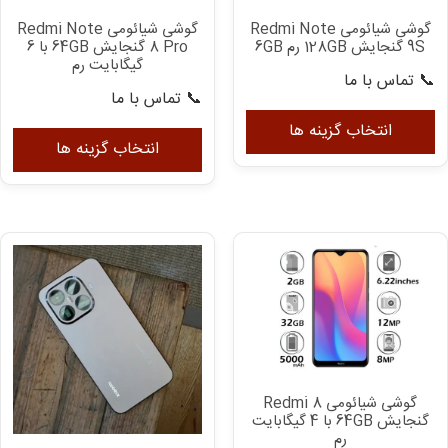
گوشی شیائومی Redmi Note
گوشی شیائومی Redmi Note
8 Pro گنجایش 64GB با 6
9S گنجایش 128GB رم 6GB
گیگابایت رم
📞 تماس با ما
📞 تماس با ما
این
ای
محصول
انتخاب گزینه ها
مح
انتخاب گزینه ها
دارای
دار
انواع
انو
مختلفی
مخ
می
می
باشد.
با
گزینه
گزی
ها
ها
ممکن
مم
است
اس
در
در
صفحه
گوشی شیائومی Redmi 8
صف
محصول
گنجایش 64GB با 4 گیگابایت
مح
رم
انتخاب