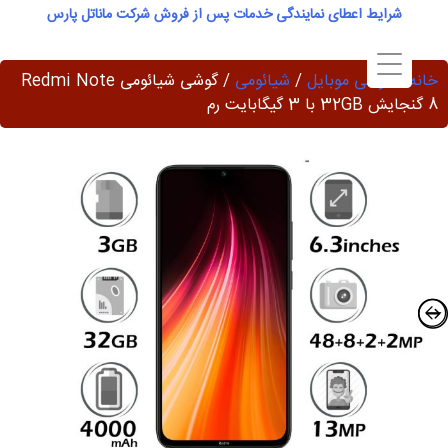
Ski
شرایط اعطای نمایندگی خدمات پس از فروش شرکت ماناتل پارس
t
conten
خانه
/
گوشی موبایل
/
شیائومی
/ گوشی شیائومی Redmi Note
8 گنجایش 32GB با 3 گیگابایت رم