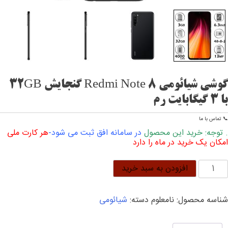
گوشی شیائومی Redmi Note 8 گنجایش 32GB
با 3 گیگابایت رم
📞 تماس با ما
. توجه: خرید این محصول
در سامانه افق ثبت می شود-
هر کارت ملی
امکان یک خرید در ماه را دارد
وشی
افزودن به سبد خرید
یائومی
Redm
شناسه محصول:
نامعلوم
دسته:
شیائومی
Not
نجایش