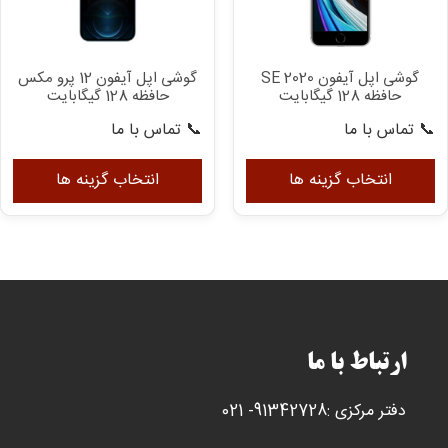
مم
اس
در
گوشی اپل آیفون SE 2020
گوشی اپل آیفون 12 پرو مکس
صف
حافظه 128 گیگابایت
حافظه 128 گیگابایت
مح
📞 تماس با ما
📞 تماس با ما
ان
این
ای
شو
محصول
مح
انتخاب گزینه ها
انتخاب گزینه ها
دارای
دار
انواع
انو
مختلفی
مخ
می
می
باشد.
با
گزینه
گزی
ها
ها
ارتباط با ما
ممکن
مم
است
اس
دفتر مرکزی :91342728- 021
در
در
صفحه
صف