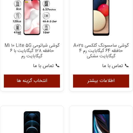
گوشی سامسونگ گلکسی A02s
گوشی شیائومی Mi 10 Lite 5G
حافظه 64 گیگابایت رم 4
حافظه 128 گیگابایت با 6
گیگابایت مشکی
گیگابایت رم
📞 تماس با ما
📞 تماس با ما
ای
مح
اطلاعات بیشتر
انتخاب گزینه ها
دار
انو
مخ
می
با
گزی
ها