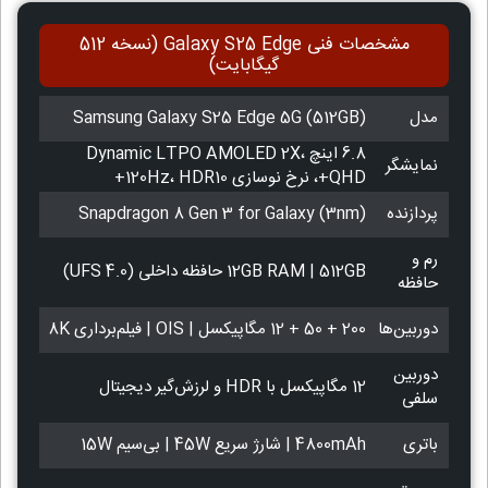
مشخصات فنی Galaxy S25 Edge (نسخه 512
گیگابایت)
مدل
Samsung Galaxy S25 Edge 5G (512GB)
6.8 اینچ Dynamic LTPO AMOLED 2X،
نمایشگر
QHD+، نرخ نوسازی 120Hz، HDR10+
پردازنده
Snapdragon 8 Gen 3 for Galaxy (3nm)
رم و
12GB RAM | 512GB حافظه داخلی (UFS 4.0)
حافظه
دوربین‌ها
200 + 50 + 12 مگاپیکسل | OIS | فیلم‌برداری 8K
دوربین
12 مگاپیکسل با HDR و لرزش‌گیر دیجیتال
سلفی
باتری
4800mAh | شارژ سریع 45W | بی‌سیم 15W