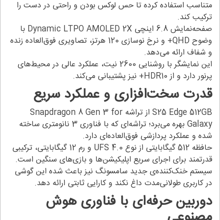
متناسب استفاده کرده تا حس لوکس بودن و راحتی در دست را
ترکیب کند.
صفحه‌نمایش 6.8 اینچی Dynamic LTPO AMOLED 2X با
وضوح QHD+ و نرخ نوسازی 120 هرتز، تصاویری فوق‌العاده زنده
و شفاف ارائه می‌دهد.
این نمایشگر با روشنایی 2600 نیت، عملکرد عالی در محیط‌های
پرنور دارد و از HDR10+ نیز پشتیبانی می‌کند.
قدرت سخت‌افزاری و عملکرد سریع
S25 Edge 512GB از تراشه Snapdragon 8 Gen 3 for
Galaxy بهره می‌برد؛ تراشه‌ای که با فناوری 3 نانومتری ساخته
شده و عملکرد پردازشی فوق‌العاده‌ای دارد.
حافظه 512 گیگابایتی از نوع UFS 4.0 و رم 12 گیگابایتی، ترکیبی
قدرتمند برای اجرای سریع اپلیکیشن‌ها و بازی‌های سنگین است.
سیستم خنک‌کننده‌ی جدید سامسونگ نیز باعث شده این گوشی
در کاربری طولانی‌مدت داغ نکند و کارایی ثابتی ارائه دهد.
دوربین حرفه‌ای با فناوری هوش
مصنوعی