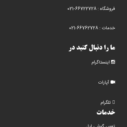
محصول
مح
فروشگاه : 66722728-021
انتخاب
ان
شوند
شو
خدمات : 66762728-021
ما را دنبال کنید در
اینستاگرام
آپارات
تلگرام
خدمات
تعمیر گوشی اپل