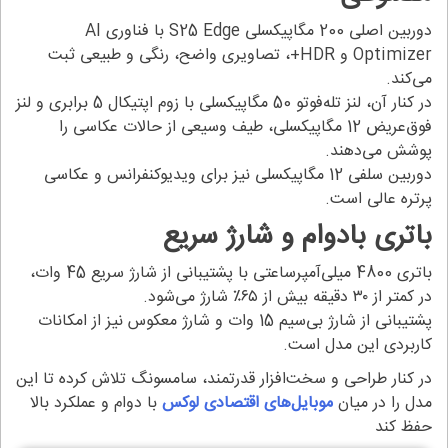
دوربین اصلی 200 مگاپیکسلی S25 Edge با فناوری AI
Optimizer و HDR+، تصاویری واضح، رنگی و طبیعی ثبت
می‌کند.
در کنار آن، لنز تله‌فوتو 50 مگاپیکسلی با زوم اپتیکال 5 برابری و لنز
فوق‌عریض 12 مگاپیکسلی، طیف وسیعی از حالات عکاسی را
پوشش می‌دهند.
دوربین سلفی 12 مگاپیکسلی نیز برای ویدیوکنفرانس و عکاسی
پرتره عالی است.
باتری بادوام و شارژ سریع
باتری 4800 میلی‌آمپرساعتی با پشتیبانی از شارژ سریع 45 وات،
در کمتر از ۳۰ دقیقه بیش از ۶۵٪ شارژ می‌شود.
پشتیبانی از شارژ بی‌سیم 15 وات و شارژ معکوس نیز از امکانات
کاربردی این مدل است.
در کنار طراحی و سخت‌افزار قدرتمند، سامسونگ تلاش کرده تا این
مدل را در میان
موبایل‌های اقتصادی لوکس
با دوام و عملکرد بالا
حفظ کند