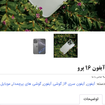
آیفون 16 پرو
📞 تماس با ما
دسته:
آیفون
,
آیفون سری 16
,
گوشی آیفون
,
گوشی های پرچمدار
,
موبایل
توضیحات