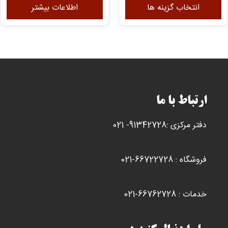
محصول
انتخاب گزینه ها
اطلاعات بیشتر
دارای
انواع
مختلفی
می
باشد.
گزینه
ها
ارتباط با ما
ممکن
است
دفتر مرکزی :91342728- 021
در
صفحه
محصول
فروشگاه : 66722728-021
انتخاب
شوند
خدمات : 66762728-021