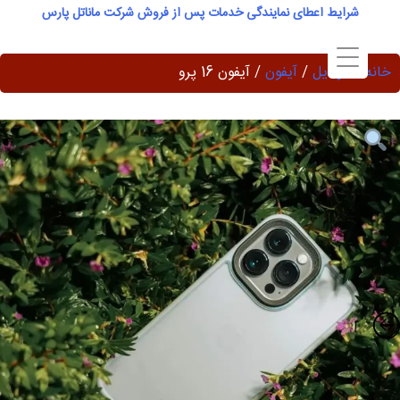
Ski
شرایط اعطای نمایندگی خدمات پس از فروش شرکت ماناتل پارس
t
conten
خانه
/
موبایل
/
آیفون
/ آیفون 16 پرو