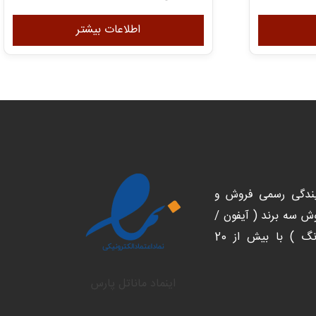
اطلاعات بیشتر
یندگی رسمی فروش و
 سه برند ( آیفون /
شیائومی/ سامسونگ ) با بیش از 20
اینماد ماناتل پارس