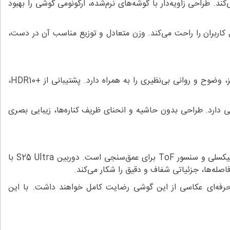
ن القا می‌کند. طراحی زاویه‌دار با گوشه‌های نرم‌شده، ارگونومی گوشی را بهبود
وع و با پوشش مات عرضه شده که مانع باقی‌ماندن اثر انگشت می‌شود. ضدآب بودن با استاندارد IP68 نیز خیال کاربران را راحت می‌کند. وزن متعادل و توزیع مناسب آن در دست،
گوشی سامسونگ S25 Ultra از نمایشگر ۶.۸ اینچی Dynamic AMOLED 2X بهره می‌برد که با رزولوشن QHD+ و نرخ نوسازی ۱۲۰ هرتز، وضوح و روانی بی‌نظیری را به همراه دارد. پشتیبانی از +HDR10،
ی دارد. طراحی بدون حاشیه و انحنای ظریف کناره‌ها، زیبایی بصری
ماژول دوربین چهارگانه در گوشی Samsung اولترا اس 25 شامل یک لنز اصلی ۲۰۰ مگاپیکسلی، تله‌فوتو ۵۰ مگاپیکسلی، فوق‌عریض ۱۲ مگاپیکسلی و سنسور ToF برای عمق‌سنجی است. دوربین S25 Ultra با
‌های این مدل است. کاربران حرفه‌ای عکاسی از این گوشی رضایت کامل خواهند داشت. با این