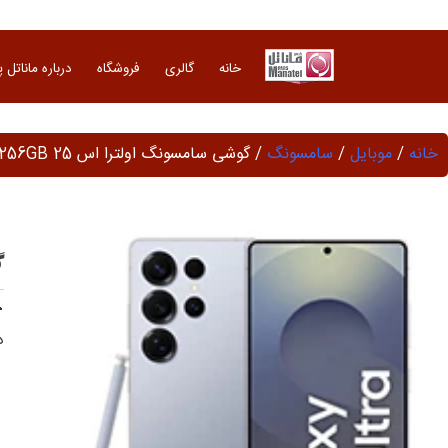
Ski
t
conten
خانه
گالری
فروشگاه
درباره ماناتل 
خانه
/
موبایل
/
سامسونگ
/ گوشی سامسونگ اولترا اس 25 256GB
گ
د