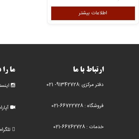
اطلاعات بیشتر
ارتباط با ما
ما را 
دفتر مرکزی :91342728- 021
اینست
فروشگاه : 66722728-021
آپارا
خدمات : 66762728-021
تلگرام