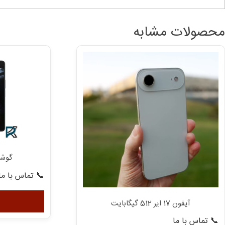
محصولات مشابه
گوشی
📞 تماس با ما
آیفون 17 ایر 512 گیگابایت
📞 تماس با ما