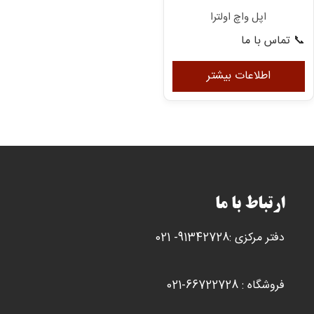
اپل واچ اولترا
📞 تماس با ما
اطلاعات بیشتر
ارتباط با ما
دفتر مرکزی :91342728- 021
فروشگاه : 66722728-021