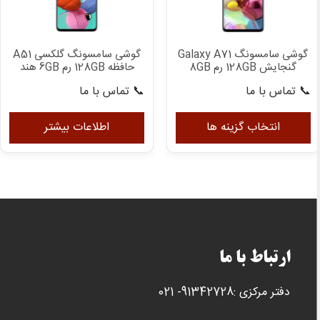
ممکن
اس
است
در
در
صف
گوشی سامسونگ Galaxy A71
گوشی سامسونگ گلکسی A51
صفحه
مح
گنجایش 128GB رم 8GB
حافظه 128GB رم 6GB هند
محصول
انت
📞 تماس با ما
📞 تماس با ما
انتخاب
شون
این
شوند
محصول
انتخاب گزینه ها
اطلاعات بیشتر
دارای
انواع
مختلفی
می
باشد.
گزینه
ها
ارتباط با ما
ممکن
است
دفتر مرکزی :91342728- 021
در
صفحه