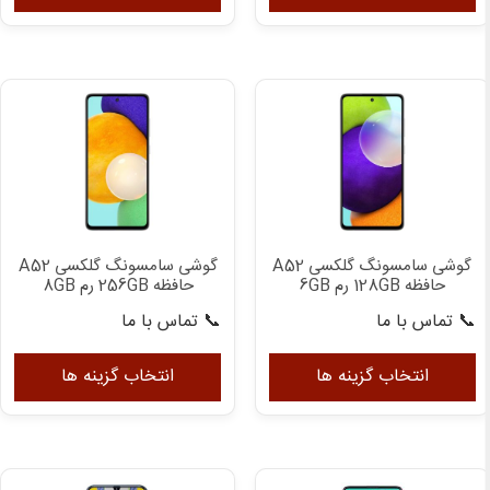
دارای
دار
انواع
انوا
مختلفی
مخت
می
می
باشد.
باش
گزینه
گزی
ها
ها
ممکن
ممک
است
اس
در
در
گوشی سامسونگ گلکسی A52
گوشی سامسونگ گلکسی A52
صفحه
صف
حافظه 128GB رم 6GB
حافظه 256GB رم 8GB
محصول
مح
📞 تماس با ما
📞 تماس با ما
انتخاب
انت
این
این
شوند
شون
محصول
مح
انتخاب گزینه ها
انتخاب گزینه ها
دارای
دار
انواع
انوا
مختلفی
مخت
می
می