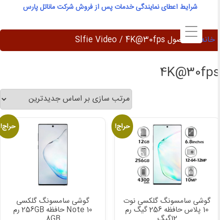
Ski
شرایط اعطای نمایندگی خدمات پس از فروش شرکت ماناتل پارس
t
conten
خانه
/ محصول Slfie Video / 4K@30fps
4K@30fp
حراج!
حراج!
گوشی سامسونگ گلکسی نوت
گوشی سامسونگ گلکسی
10 پلاس حافظه 256 گیگ رم
Note 10 حافظه 256GB رم
12گیگ
8GB