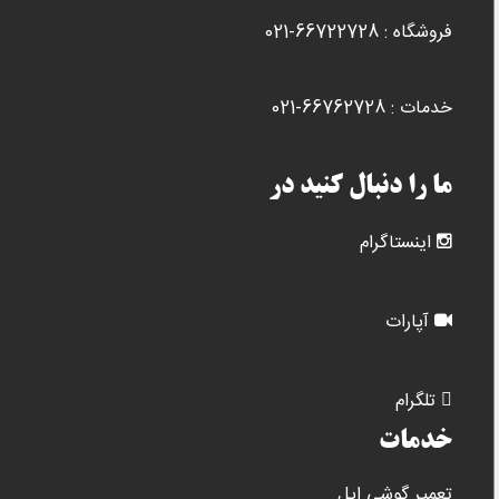
محصول
فروشگاه : 66722728-021
انتخاب
شوند
خدمات : 66762728-021
ما را دنبال کنید در
اینستاگرام
آپارات
تلگرام
خدمات
تعمیر گوشی اپل