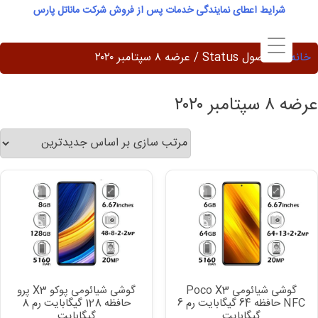
Ski
شرایط اعطای نمایندگی خدمات پس از فروش شرکت ماناتل پارس
t
conten
خانه
/ محصول Status / عرضه ۸ سپتامبر ۲۰۲۰
عرضه ۸ سپتامبر ۲۰۲۰
گوشی شیائومی Poco X3
گوشی شیائومی پوکو X3 پرو
NFC حافظه 64 گیگابایت رم 6
حافظه 128 گیگابایت رم 8
گیگابایت
گیگابایت