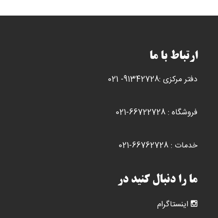
مختلفی
می
باشد.
گزینه
ها
ارتباط با ما
ممکن
است
دفتر مرکزی :91342728- 021
در
صفحه
محصول
فروشگاه : 66722728-021
انتخاب
شوند
خدمات : 66762728-021
ما را دنبال کنید در
اینستاگرام