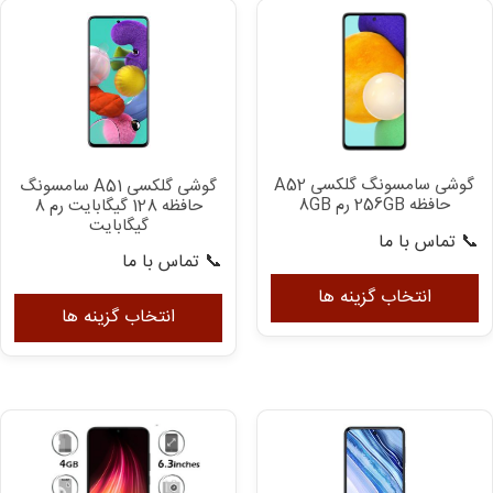
می
می
باشد.
با
گزینه
گزی
ها
ها
ممکن
مم
است
اس
در
در
گوشی سامسونگ گلکسی A52
گوشی گلکسی A51 سامسونگ
صفحه
صف
حافظه 256GB رم 8GB
حافظه 128 گیگابایت رم 8
محصول
مح
گیگابایت
📞 تماس با ما
انتخاب
ان
📞 تماس با ما
این
شوند
شو
ای
محصول
انتخاب گزینه ها
مح
انتخاب گزینه ها
دارای
دار
انواع
انو
مختلفی
مخ
می
می
باشد.
با
گزینه
گزی
ها