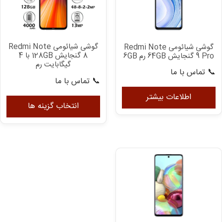
ها
ممکن
مم
است
اس
در
در
صفحه
گوشی شیائومی Redmi Note
گوشی شیائومی Redmi Note
صف
محصول
8 گنجایش 128GB با 4
9 Pro گنجایش 64GB رم 6GB
مح
انتخاب
گیگابایت رم
📞 تماس با ما
ان
شوند
📞 تماس با ما
شو
ای
اطلاعات بیشتر
مح
انتخاب گزینه ها
دار
انو
مخ
می
با
گزی
ها
مم
اس