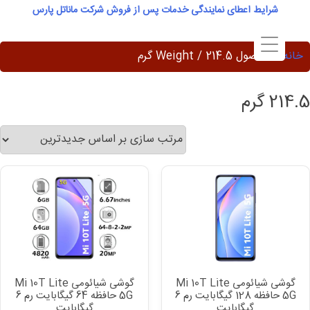
Ski
شرایط اعطای نمایندگی خدمات پس از فروش شرکت ماناتل پارس
t
conten
خانه
/ محصول Weight / 214.5 گرم
214.5 گرم
گوشی شیائومی Mi 10T Lite
گوشی شیائومی Mi 10T Lite
5G حافظه 128 گیگابایت رم 6
5G حافظه 64 گیگابایت رم 6
گیگابایت
گیگابایت