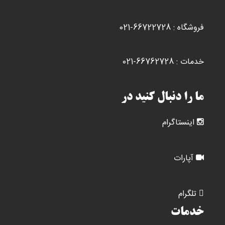
فروشگاه : 66722728-021
خدمات : 66762728-021
ما را دنبال کنید در
اینستاگرام
آپارات
تلگرام
خدمات