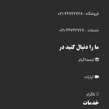
فروشگاه : 66722728-021
خدمات : 66762728-021
ما را دنبال کنید در
اینستاگرام
آپارات
تلگرام
خدمات