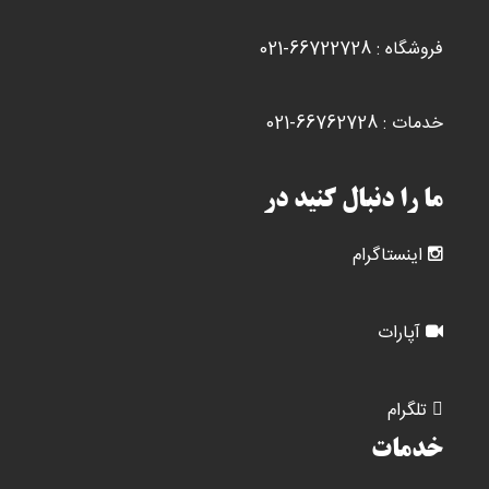
فروشگاه : 66722728-021
خدمات : 66762728-021
ما را دنبال کنید در
اینستاگرام
آپارات
تلگرام
خدمات