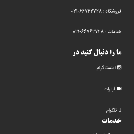
فروشگاه : 66722728-021
خدمات : 66762728-021
ما را دنبال کنید در
اینستاگرام
آپارات
تلگرام
خدمات