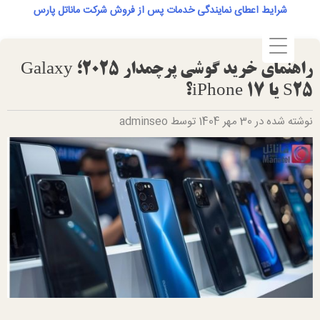
Ski
شرایط اعطای نمایندگی خدمات پس از فروش شرکت ماناتل پارس
t
conten
راهنمای خرید گوشی پرچمدار ۲۰۲۵؛ Galaxy
S25 یا iPhone 17؟
نوشته شده در 30 مهر 1404 توسط adminseo