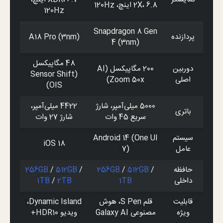
2X، 6.8 اینچ، 120Hz
120Hz
Snapdragon 8 Gen
پردازنده
A18 Pro (3nm)
4 (3nm)
48 مگاپیکسل
دوربین
200 مگاپیکسل (AI
(Sensor Shift
اصلی
Zoom 50x)
OIS)
5000 میلی‌آمپر، شارژ
4422 میلی‌آمپر،
باتری
سریع 45 وات
شارژ 27 وات
سیستم
Android 14 (One UI
iOS 18
عامل
7)
حافظه
/
512GB
/
256GB
/
512GB
/
256GB
داخلی
1TB
2TB
/
1TB
قابلیت
قلم S Pen، هوش
Dynamic Island،
ویژه
مصنوعی Galaxy AI
ویدیو HDR10+