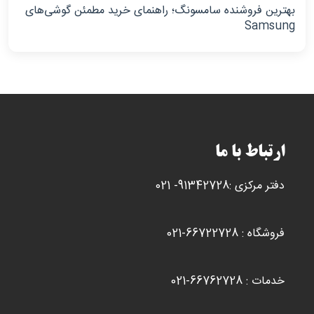
بهترین فروشنده سامسونگ؛ راهنمای خرید مطمئن گوشی‌های
Samsung
ارتباط با ما
دفتر مرکزی :91342728- 021
فروشگاه : 66722728-021
خدمات : 66762728-021