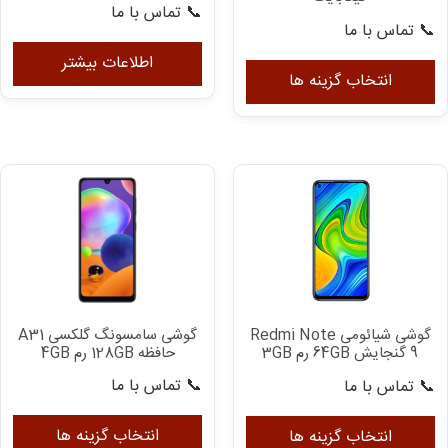
📞 تماس با ما
📞 تماس با ما
این
اطلاعات بیشتر
محصول
انتخاب گزینه ها
دارای
انواع
مختلفی
می
باشد.
گزینه
ها
ممکن
است
در
گوشی سامسونگ گلکسی A31
گوشی شیائومی Redmi Note
صفحه
حافظه 128GB رم 4GB
9 گنجایش 64GB رم 3GB
محصول
📞 تماس با ما
📞 تماس با ما
انتخاب
ای
این
شوند
مح
محصول
انتخاب گزینه ها
انتخاب گزینه ها