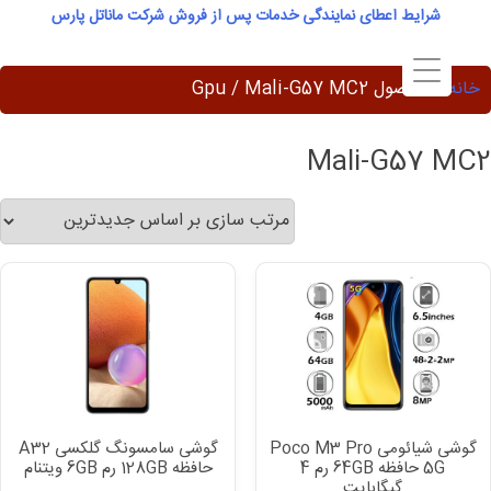
Ski
شرایط اعطای نمایندگی خدمات پس از فروش شرکت ماناتل پارس
t
conten
خانه
/ محصول Gpu / Mali-G57 MC2
Mali-G57 MC2
گوشی شیائومی Poco M3 Pro
گوشی سامسونگ گلکسی A32
5G حافظه 64GB رم 4
حافظه 128GB رم 6GB ویتنام
گیگابایت