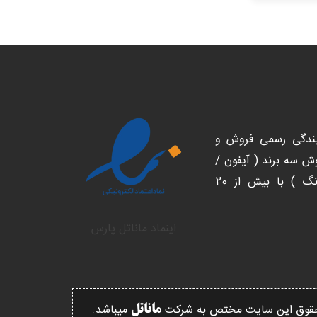
انواع
مخت
مختلفی
می
می
باش
باشد.
گزین
گزینه
ها
ها
ممک
ممکن
اس
است
در
یندگی رسمی فروش و
در
صف
صفحه
 سه برند ( آیفون /
مح
محصول
انت
شیائومی/ سامسونگ ) با بیش از 20
انتخاب
شون
شوند
اینماد ماناتل پارس
قوق این سایت مختص به شرکت
میباشد.
ماناتل