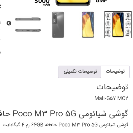
گ
د
گ
ش
o
ش
3
o
G
توضیحات
توضیحات تکمیلی
ح
B
توضیحات
ر
4
Mali-G57 MC2
گ
ع
گوشی شیائومی Poco M3 Pro 5G حافظه 64GB رم 4 گیگابایت
گوشی شیائومی Poco M3 Pro 5G حافظه 64GB رم 4 گیگابایت