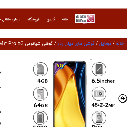
Ski
t
conten
خانه
گالری
فروشگاه
درباره ماناتل 
خانه
/
موبایل
/
گوشی های میان رده
/ گوشی شیائومی Poco M3 Pro 5G حافظه 64GB رم 4 گیگابایت
گو
ر
ر