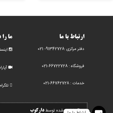
انواع
مختلفی
می
باشد.
گزینه
ها
ارتباط با ما
ما را 
ممکن
است
دفتر مرکزی :91342728- 021
اینست
در
صفحه
محصول
فروشگاه : 66722728-021
آپارا
انتخاب
شوند
خدمات : 66762728-021
تلگرام
طراحی شده توسط
دارکوب
ارتباط با ما