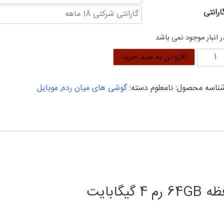
ارانتی
ر انبار موجود نمی باشد
وشی
افزودن به سبد خرید
یائومی
Poc
ناسه محصول:
نامعلوم
دسته:
گوشی های میان رده
,
موبایل
M
Pr
5
افظه
64G
م
یگابایت
دد