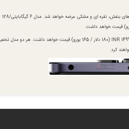
این منبع ادعا می کند که Poco M6 Plus در رنگ های بنفش، نقره ای و مشکی عرضه خواهد شد. مدل 6 گیگابایتی/128
در حالی که نسخه 8 گیگابایتی/128 گیگابایتی آن 14999 INR (180 دلار / 165 یورو) قیمت خواهد داشت. هر دو مدل 