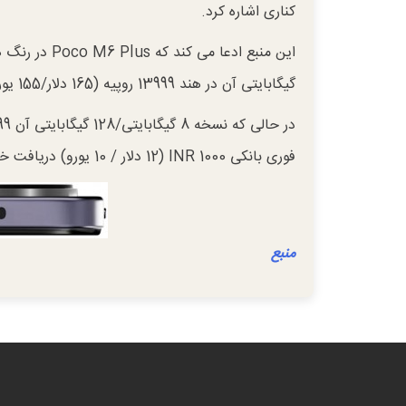
کناری اشاره کرد.
گیگابایتی آن در هند 13999 روپیه (165 دلار/155 یورو) قیمت خواهد داشت.
فوری بانکی 1000 INR (12 دلار / 10 یورو) دریافت خواهند کرد.
منبع