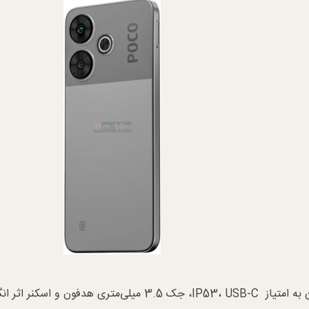
از دیگر ویژگی‌های برجسته Poco M6 Plus می‌توان به امتیاز IP53، USB-C، جک 3.5 میلی‌متری هدفون و ا