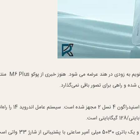
Poco M6 Plus که مدتی است در مورد آن می شنویم به زودی در هند عرضه می
ه و راهی برای تصور باقی نمی‌گذارد.
این منبع ادعا می‌کند که Poco M6 Plus به تراشه اسنپدراگون 4 نسل 2
M6 Plus دارای یک LCD 6.79 اینچی 120 هرتزی و یک باتری 5030 میلی آمپر ساعتی با پشتیبان