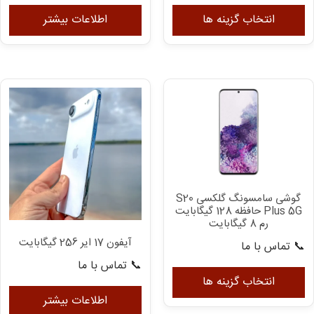
این
محصول
انتخاب گزینه ها
اطلاعات بیشتر
دارای
انواع
مختلفی
می
باشد.
گزینه
ها
ممکن
است
در
گوشی سامسونگ گلکسی S20
صفحه
Plus 5G حافظه 128 گیگابایت
محصول
رم 8 گیگابایت
انتخاب
آیفون 17 ایر 256 گیگابایت
📞 تماس با ما
شوند
این
📞 تماس با ما
محصول
انتخاب گزینه ها
دارای
اطلاعات بیشتر
انواع