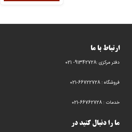
مختلفی
می
باشد.
گزینه
ها
ممکن
ارتباط با ما
است
در
دفتر مرکزی :91342728- 021
صفحه
محصول
انتخاب
فروشگاه : 66722728-021
شوند
خدمات : 66762728-021
ما را دنبال کنید در