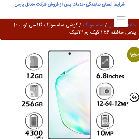
Ski
شرایط اعطای نمایندگی خدمات پس از فروش شرکت ماناتل پارس
t
conten
خانه
/
موبایل
/
سامسونگ
/ گوشی سامسونگ گلکسی نوت 10
پلاس حافظه 256 گیگ رم 12گیگ
حراج!