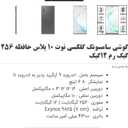
گوشی سامسونگ گلکسی نوت 10 پلاس حافظه 256
گیگ رم 12گیگ
📞 تماس با ما
سیستم عامل : اندروید 9 آپگرید پذیر به اندروید 11
نمایشگر : 6.8 اینچ
دوربین اصلی : 16 12 12 0.3 مگاپیکسل
دوربین سلفی : 10 مگاپیکسل
مموری : 256 گیگابایت | 12 گیگابایت
تراشه : Exynos 9825 (7 nm)
باتری : 4300 میلی آمپر ساعت