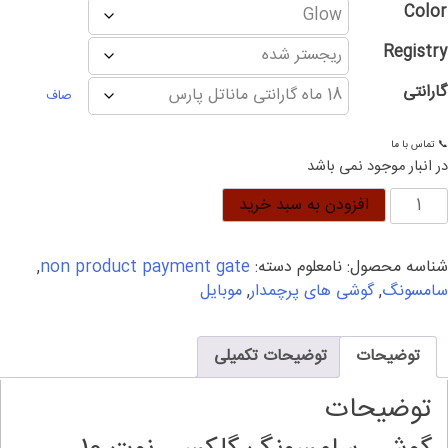
Color
Registry
گارانتی
صاف
📞 تماس با ما
در انبار موجود نمی باشد
وشی
افزودن به سبد خرید
امسونگ
لکسی
شناسه محصول:
نامعلوم
دسته:
non product payment gate
,
وت
سامسونگ
,
گوشی های پرچمدار
,
موبایل
1
لاس
افظه
توضیحات
توضیحات تکمیلی
25
یگ
توضیحات
م
12گیگ