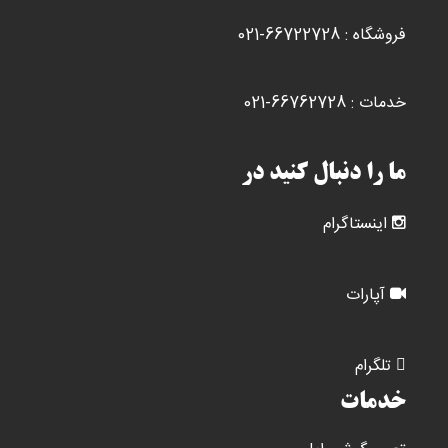
ان
شو
فروشگاه : 66722728-021
خدمات : 66762728-021
ما را دنبال کنید در
اینستاگرام
آپارات
تلگرام
خدمات