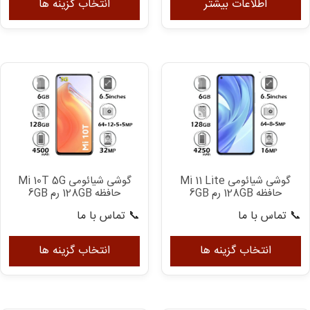
مح
اطلاعات بیشتر
انتخاب گزینه ها
دار
انو
مخ
می
با
گزی
ها
مم
اس
در
گوشی شیائومی Mi 11 Lite
گوشی شیائومی Mi 10T 5G
صف
حافظه 128GB رم 6GB
حافظه 128GB رم 6GB
مح
📞 تماس با ما
📞 تماس با ما
ان
این
ای
شو
محصول
مح
انتخاب گزینه ها
انتخاب گزینه ها
دارای
دار
انواع
انو
مختلفی
مخ