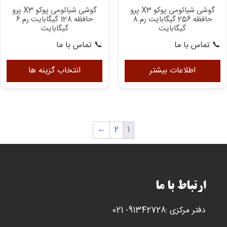
در
گوشی شیائومی پوکو X3 پرو
گوشی شیائومی پوکو X3 پرو
صفحه
حافظه 256 گیگابایت رم 8
حافظه 128 گیگابایت رم 6
محصول
گیگابایت
گیگابایت
انتخاب
📞 تماس با ما
📞 تماس با ما
شوند
ای
مح
اطلاعات بیشتر
انتخاب گزینه ها
دار
انو
مخ
می
←
2
1
با
گزی
ها
مم
اس
ارتباط با ما
در
صف
دفتر مرکزی :91342728- 021
مح