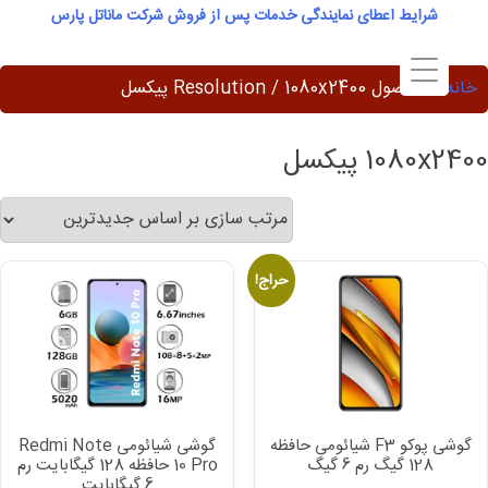
Ski
شرایط اعطای نمایندگی خدمات پس از فروش شرکت ماناتل پارس
t
conten
خانه
/ محصول Resolution / 1080x2400 پیکسل
1080x2400 پیکسل
حراج!
گوشی پوکو F3 شیائومی حافظه
گوشی شیائومی Redmi Note
128 گیگ رم 6 گیگ
10 Pro حافظه 128 گیگابایت رم
6 گیگابایت