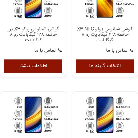
ها
ها
ممکن
مم
است
اس
در
در
گوشی شیائومی پوکو X3 NFC
گوشی شیائومی پوکو X3 پرو
صفحه
صف
حافظه 128 گیگابایت رم 8
حافظه 128 گیگابایت رم 8
محصول
مح
گیگابایت
گیگابایت
انتخاب
ان
📞 تماس با ما
📞 تماس با ما
شوند
شو
این
محصول
انتخاب گزینه ها
اطلاعات بیشتر
دارای
انواع
مختلفی
می
باشد.
گزینه
ها
ممکن
است