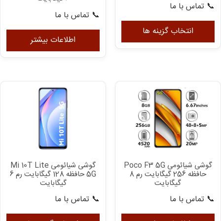
📞 تماس با ما
📞 تماس با ما
این
محصول
انتخاب گزینه ها
اطلاعات بیشتر
دارای
انواع
مختلفی
می
باشد.
گزینه
ها
ممکن
است
در
صفحه
گوشی شیائومی Poco F3 5G
گوشی شیائومی Mi 10T Lite
محصول
حافظه 256 گیگابایت رم 8
5G حافظه 128 گیگابایت رم 6
انتخاب
گیگابایت
گیگابایت
شوند
📞 تماس با ما
📞 تماس با ما
ای