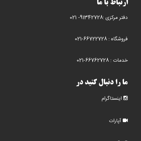
ارتباط با ما
دفتر مرکزی :91342728- 021
فروشگاه : 66722728-021
خدمات : 66762728-021
ما را دنبال کنید در
اینستاگرام
آپارات