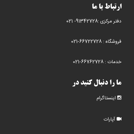
ها
ارتباط با ما
ممکن
است
دفتر مرکزی :91342728- 021
در
صفحه
محصول
فروشگاه : 66722728-021
انتخاب
شوند
خدمات : 66762728-021
ما را دنبال کنید در
اینستاگرام
آپارات