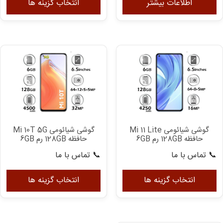
مح
اطلاعات بیشتر
انتخاب گزینه ها
دار
انو
مخ
می
با
گزی
ها
مم
اس
در
گوشی شیائومی Mi 11 Lite
گوشی شیائومی Mi 10T 5G
صف
حافظه 128GB رم 6GB
حافظه 128GB رم 6GB
مح
📞 تماس با ما
📞 تماس با ما
ان
این
ای
شو
محصول
مح
انتخاب گزینه ها
انتخاب گزینه ها
دارای
دار
انواع
انو
مختلفی
مخ