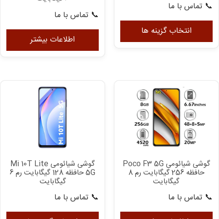
📞 تماس با ما
📞 تماس با ما
این
محصول
انتخاب گزینه ها
اطلاعات بیشتر
دارای
انواع
مختلفی
می
باشد.
گزینه
ها
ممکن
است
در
صفحه
گوشی شیائومی Poco F3 5G
گوشی شیائومی Mi 10T Lite
محصول
حافظه 256 گیگابایت رم 8
5G حافظه 128 گیگابایت رم 6
انتخاب
گیگابایت
گیگابایت
شوند
📞 تماس با ما
📞 تماس با ما
ای