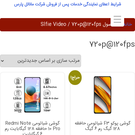
Ski
شرایط اعطای نمایندگی خدمات پس از فروش شرکت ماناتل پارس
t
conten
خانه
/ محصول Slfie Video / 720p@120fps
720p@120fps
حراج!
گوشی پوکو F3 شیائومی حافظه
گوشی شیائومی Redmi Note
128 گیگ رم 6 گیگ
10 Pro حافظه 128 گیگابایت رم
6 گیگابایت