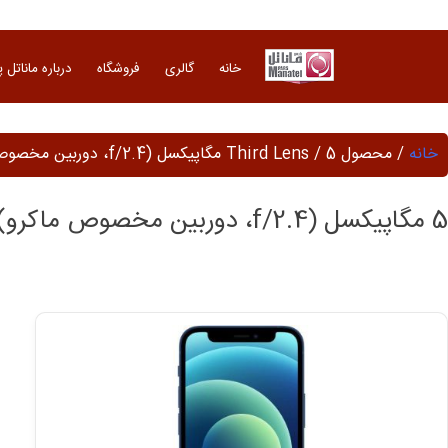
Ski
t
conten
خانه
گالری
فروشگاه
درباره ماناتل 
خانه
/ محصول Third Lens / 5 مگاپیکسل (f/2.4، دوربین مخصوص ماکرو)
5 مگاپیکسل (f/2.4، دوربین مخصوص ماکرو)