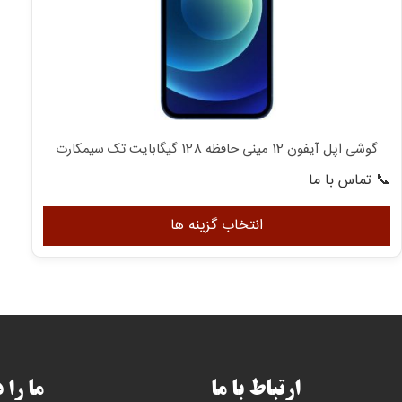
گوشی اپل آیفون 12 مینی حافظه 128 گیگابایت تک سیمکارت
📞 تماس با ما
این
محصول
انتخاب گزینه ها
دارای
انواع
مختلفی
می
باشد.
گزینه
ها
ارتباط با ما
ما را 
ممکن