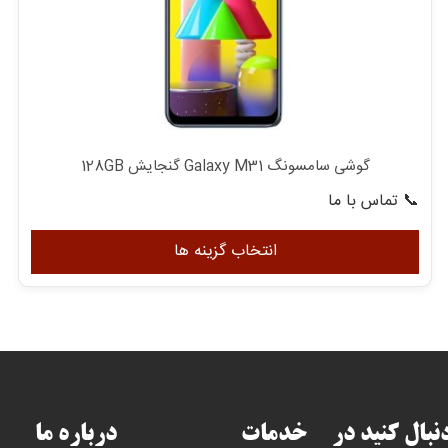
گوشی سامسونگ Galaxy M31 گنجایش 128GB
📞 تماس با ما
این
محصو
انتخاب گزینه ها
دارای
انواع
مختل
می
باشد.
گزینه
ها
دنبال کنید در
خدمات
درباره ما
ممکن