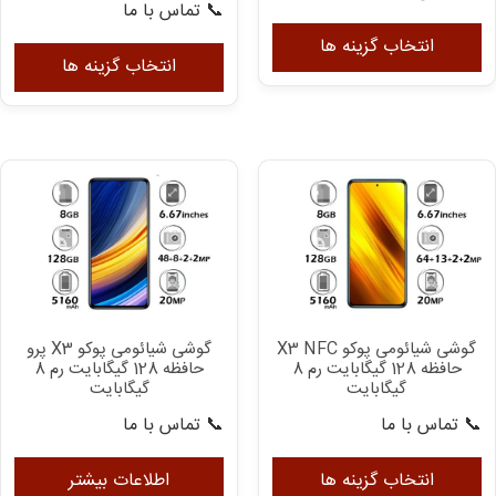
شوند
📞 تماس با ما
این
ای
محصول
انتخاب گزینه ها
مح
انتخاب گزینه ها
دارای
دار
انواع
انو
مختلفی
مخ
می
می
باشد.
با
گزینه
گزی
ها
ها
ممکن
مم
است
اس
در
در
صفحه
گوشی شیائومی پوکو X3 NFC
گوشی شیائومی پوکو X3 پرو
صف
محصول
حافظه 128 گیگابایت رم 8
حافظه 128 گیگابایت رم 8
مح
انتخاب
گیگابایت
گیگابایت
ان
شوند
📞 تماس با ما
📞 تماس با ما
شو
این
محصول
انتخاب گزینه ها
اطلاعات بیشتر