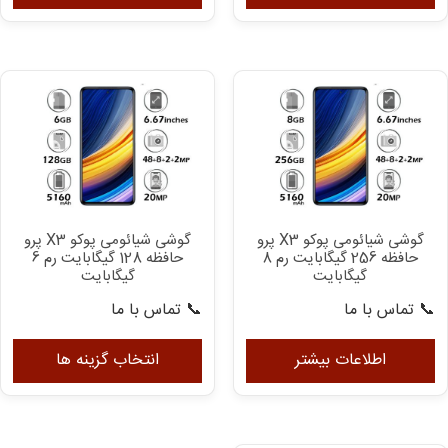
دارای
انواع
مختلفی
می
باشد.
گزینه
ها
ممکن
است
در
گوشی شیائومی پوکو X3 پرو
گوشی شیائومی پوکو X3 پرو
صفحه
حافظه 256 گیگابایت رم 8
حافظه 128 گیگابایت رم 6
محصول
گیگابایت
گیگابایت
انتخاب
📞 تماس با ما
📞 تماس با ما
شوند
ای
مح
اطلاعات بیشتر
انتخاب گزینه ها
دار
انو
مخ