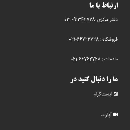
ها
ارتباط با ما
ممکن
است
دفتر مرکزی :91342728- 021
در
صفحه
محصول
فروشگاه : 66722728-021
انتخاب
شوند
خدمات : 66762728-021
ما را دنبال کنید در
اینستاگرام
آپارات