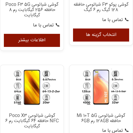
گوشی پوکو F3 شیائومی حافظه
گوشی شیائومی Poco F3 5G
128 گیگ رم 6 گیگ
حافظه 256 گیگابایت رم 8
گیگابایت
📞 تماس با ما
📞 تماس با ما
این
محصول
انتخاب گزینه ها
اطلاعات بیشتر
دارای
انواع
مختلفی
می
باشد.
گزینه
ها
ممکن
است
در
صفحه
گوشی شیائومی Mi 10T 5G
گوشی شیائومی Poco X3
محصول
حافظه 128GB رم 6GB
NFC حافظه 64 گیگابایت رم 6
انتخاب
گیگابایت
📞 تماس با ما