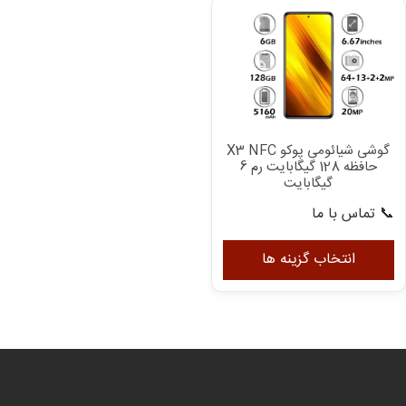
می
با
گزی
ها
مم
اس
در
گوشی شیائومی پوکو X3 NFC
صف
حافظه 128 گیگابایت رم 6
مح
گیگابایت
ان
📞 تماس با ما
شو
این
محصول
انتخاب گزینه ها
دارای
انواع
مختلفی
می
باشد.
گزینه