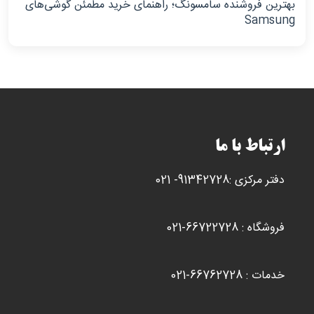
بهترین فروشنده سامسونگ؛ راهنمای خرید مطمئن گوشی‌های
Samsung
ارتباط با ما
دفتر مرکزی :91342728- 021
فروشگاه : 66722728-021
خدمات : 66762728-021