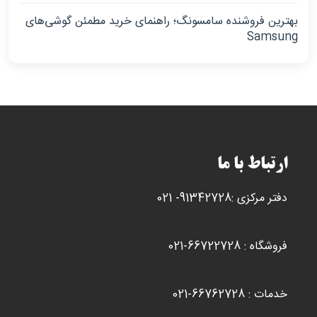
بهترین فروشنده سامسونگ؛ راهنمای خرید مطمئن گوشی‌های
Samsung
ارتباط با ما
دفتر مرکزی :91342728- 021
فروشگاه : 66722728-021
خدمات : 66762728-021