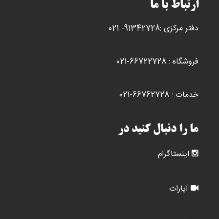
ارتباط با ما
دفتر مرکزی :91342728- 021
فروشگاه : 66722728-021
خدمات : 66762728-021
ما را دنبال کنید در
اینستاگرام
آپارات