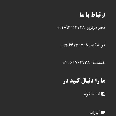
ارتباط با ما
دفتر مرکزی :91342728- 021
فروشگاه : 66722728-021
خدمات : 66762728-021
ما را دنبال کنید در
اینستاگرام
آپارات