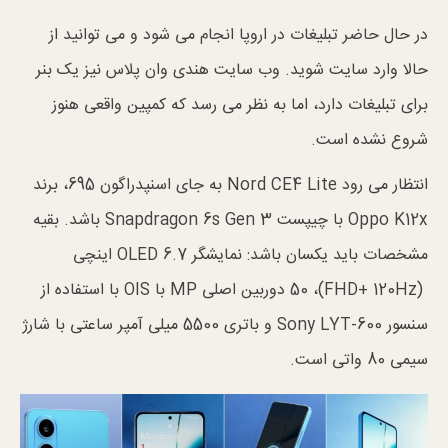
در حال حاضر تبلیغات در اروپا انجام می شود و می توانید از
حالا وارد سایت شوید. وب سایت هندی وان پلاس نیز یک بنر
برای تبلیغات دارد، اما به نظر می رسد که کمپین واقعی هنوز
شروع نشده است.
انتظار می رود Nord CE4 Lite به جای اسنپدراگون 695، برند
Oppo K12x با چیپست Snapdragon 6s Gen 3 باشد. بقیه
مشخصات باید یکسان باشد: نمایشگر OLED 6.7 اینچی
(FHD+ 120Hz)، 50 دوربین اصلی MP با OIS با استفاده از
سنسور Sony LYT-600 و باتری 5500 میلی آمپر ساعتی با شارژ
سیمی 80 واتی است.