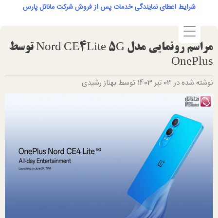
Ski
شرایط اعطای نمایندگی خدمات پس از فروش شرکت ماناتل پارس
t
conten
مراسم رونمایی مدل Nord CE4Lite 5G توسط
OnePlus
نوشته شده در 03 تیر 1403 توسط بهناز رشیدی