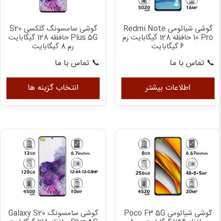
اس
در
گوشی شیائومی Redmi Note
گوشی سامسونگ گلکسی S20
صف
10 Pro حافظه 128 گیگابایت رم
Plus 5G حافظه 128 گیگابایت
مح
6 گیگابایت
رم 8 گیگابایت
انت
📞 تماس با ما
📞 تماس با ما
شون
این
مح
اطلاعات بیشتر
انتخاب گزینه ها
دار
انوا
مخت
می
باش
گزی
ها
ممک
اس
در
گوشی شیائومی Poco F3 5G
گوشی سامسونگ Galaxy S20
صف