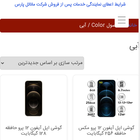
Ski
شرایط اعطای نمایندگی خدمات پس از فروش شرکت ماناتل پارس
t
conten
خانه
/ محصول Color / آبی
بی
گوشی اپل آیفون 12 پرو مکس
گوشی اپل آیفون 12 پرو حافظه
حافظه 256 گیگابایت
128 گیگابایت