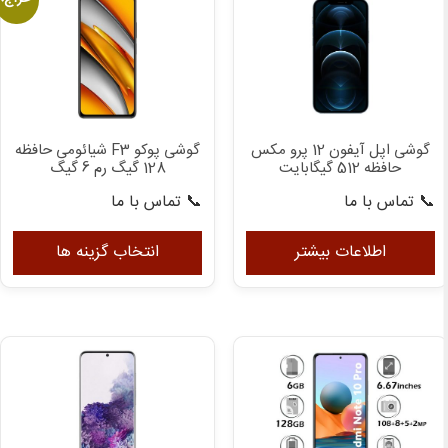
باشد.
گزینه
ها
ممکن
است
در
گوشی اپل آیفون 12 پرو مکس
گوشی پوکو F3 شیائومی حافظه
صفحه
حافظه 512 گیگابایت
128 گیگ رم 6 گیگ
محصول
📞 تماس با ما
📞 تماس با ما
انتخاب
این
شوند
مح
اطلاعات بیشتر
انتخاب گزینه ها
دار
انوا
مخت
می
باش
گزی
ها
ممک