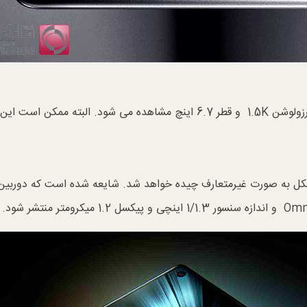
در این پست یک پنل OLED چهار منحنی در جلو با رزولوشن 1.5K و قطر 6.7 اینچ مشاهده می شود. البته ممکن است این
شکل به صورت غیرمتعارف چیده خواهد شد. شایعه شده است که دوربین