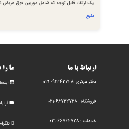
یک ارتقاء قابل توجه که شامل دوربین فوق عریض نیز
منبع
ارتباط با ما
ما را 
دفتر مرکزی :91342728- 021
اینست
فروشگاه : 66722728-021
آپارا
خدمات : 66762728-021
تلگرام