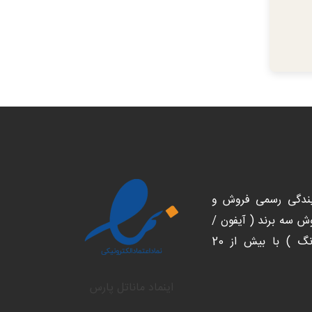
یندگی رسمی فروش و
 سه برند ( آیفون /
شیائومی/ سامسونگ ) با بیش از 20
اینماد ماناتل پارس