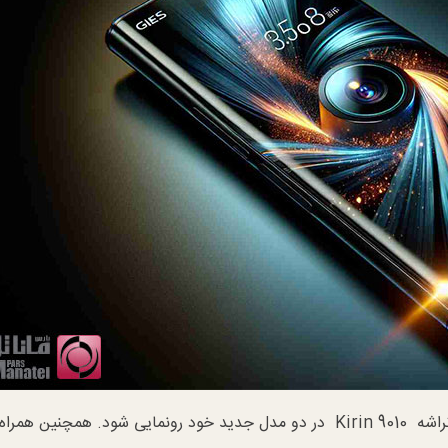
این مدل گوشی از باتری 5000 میلی آمپر ساعتی و تراشه Kirin 9010 در دو مدل جدید خود رونمایی شود. همچنین همرا