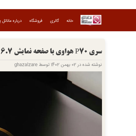
Ski
t
conten
خانه
گالری
فروشگاه
درباره ماناتل 
سری P70 هواوی با صفحه نمایش 6.7 اینچی و دوربین 50 مگاپیکسلی عرضه خواهد شد
نوشته شده در 02 بهمن 1402 توسط ghazalzare