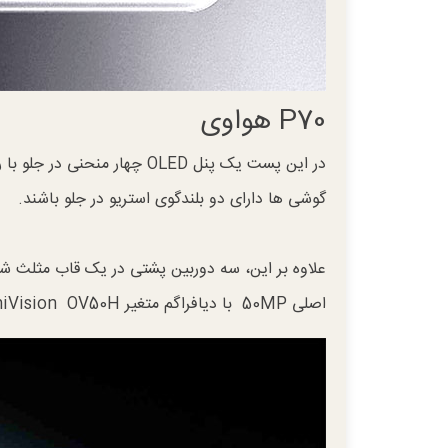
P70 هواوی
گوشی ها دارای دو بلندگوی استریو در جلو باشند.
علاوه بر این، سه دوربین پشتی در یک قاب مثلث 
اصلی 50MP با دیافراگم متغیر OmniVision OV50H و اندازه سنسور 1/1.3 اینچی و پیکسل 1.2 میکرومتر منتشر شود.