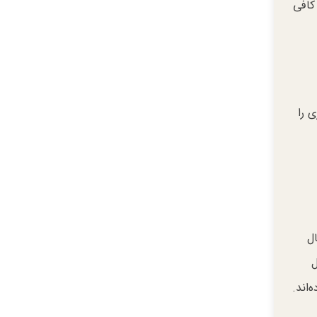
کافی
 را
ال
ل
‌اند.