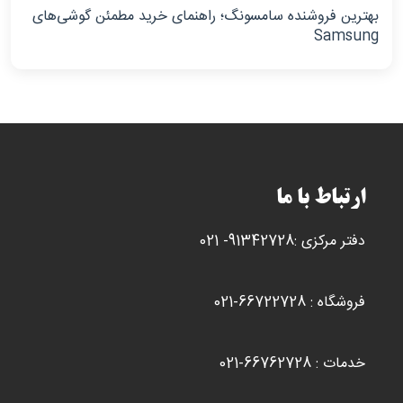
بهترین فروشنده سامسونگ؛ راهنمای خرید مطمئن گوشی‌های
Samsung
ارتباط با ما
دفتر مرکزی :91342728- 021
فروشگاه : 66722728-021
خدمات : 66762728-021