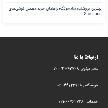
بهترین فروشنده سامسونگ؛ راهنمای خرید مطمئن گوشی‌های
Samsung
ارتباط با ما
دفتر مرکزی :91342728- 021
فروشگاه : 66722728-021
خدمات : 66762728-021