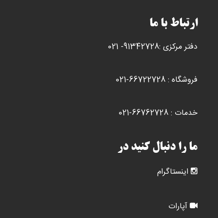
ارتباط با ما
دفتر مرکزی :91342728- 021
فروشگاه : 66722728-021
خدمات : 66762728-021
ما را دنبال کنید در
اینستاگرام
آپارات