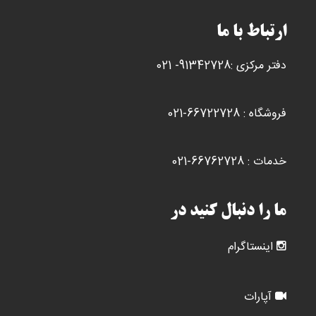
ارتباط با ما
دفتر مرکزی :91342728- 021
فروشگاه : 66722728-021
خدمات : 66762728-021
ما را دنبال کنید در
اینستاگرام
آپارات